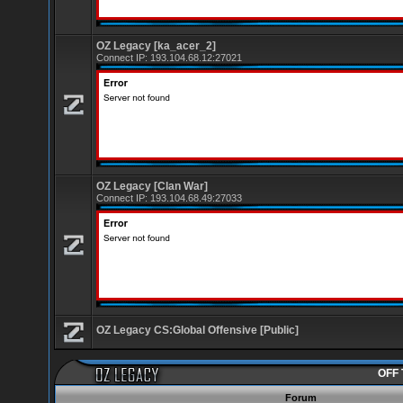
OZ Legacy [ka_acer_2]
Connect IP:
193.104.68.12:27021
OZ Legacy [Clan War]
Connect IP:
193.104.68.49:27033
OZ Legacy CS:Global Offensive [Public]
OFF 
Forum