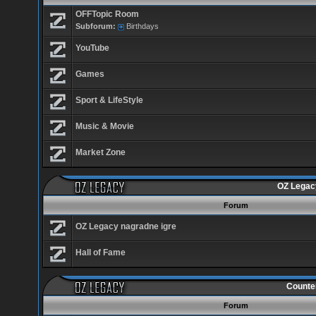
OFFTopic Room
Subforum:
Birthdays
YouTube
Games
Sport & LifeStyle
Music & Movie
Market Zone
OZ Legac
Forum
OZ Legacy nagradne igre
Hall of Fame
Counte
Forum