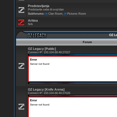
Predstavljanja
Predstavite sebe ili svoj klan
Subforums:
Clan Room
,
Pictures Room
Arhiva
N/A
OZ L
Forum
OZ Legacy [Public]
Connect IP:
193.104.68.49:27027
OZ Legacy [Knife Arena]
Connect IP:
193.104.68.49:27026