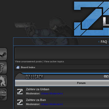
‹
FAQ
View unanswered posts
|
View active topics
Board Index
OZ 
Forum
Zahtev za Unban
Moderator:
Unban Moderators
Zahtev za Ban
Moderator:
Unban Moderators