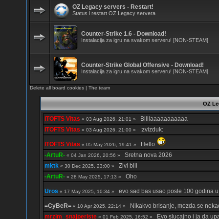
OZ Legacy servers - Restart!
Status i restart OZ Legacy servera
Counter-Strike 1.6 - Download!
Instalacija za igru na svakom serveru! [NON-STEAM]
Counter-Strike Global Offensive - Download!
Instalacija za igru na svakom serveru! [NON-STEAM]
Delete all board cookies
|
The team
OZ Le
ITOFTS Vitas
Bllllaaaaaaaaaaa
« 03 Aug 2026, 21:01 »
ITOFTS Vitas
:zvizduk:
« 03 Aug 2026, 21:00 »
ITOFTS Vitas
Hello
« 05 May 2026, 19:41 »
-ArtuR-
Sretna nova 2026
« 04 Jan 2026, 20:56 »
mktk
Zivi bili
« 30 Dec 2025, 23:00 »
-ArtuR-
Oho
« 28 May 2025, 17:13 »
Uros
evo sad bas usao posle 100 godina u
« 17 May 2025, 10:34 »
=CyBeR=
Nikakvo brisanje, mozda se nek
« 10 Apr 2025, 22:14 »
mrzim_snajperiste
Evo slucajno i ja da upa
« 01 Feb 2025, 16:52 »