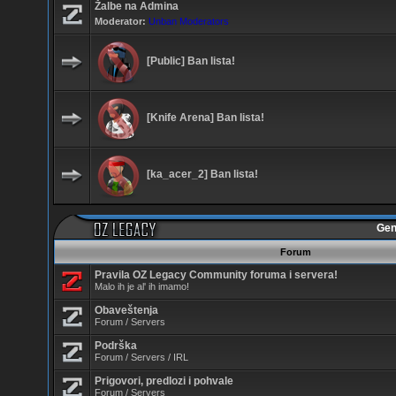
Žalbe na Admina
Moderator:
Unban Moderators
[Public] Ban lista!
[Knife Arena] Ban lista!
[ka_acer_2] Ban lista!
Gen
Forum
Pravila OZ Legacy Community foruma i servera!
Malo ih je al' ih imamo!
Obaveštenja
Forum / Servers
Podrška
Forum / Servers / IRL
Prigovori, predlozi i pohvale
Forum / Servers